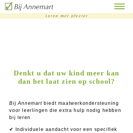
home
remedial
teaching
bijles
Denkt u dat uw kind meer kan
dan het laat zien op school?
huiswerkbegeleiding
doorstroomtoets-
training
Bij Annemart
biedt maatwerkondersteuning
voor leerlingen die extra hulp nodig hebben
contact
bij leren
✔ Individuele aandacht voor een specifiek