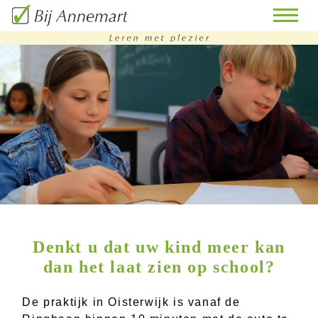
home
remedial
teaching
bijles
huiswerk
begeleiding
Denkt u dat uw kind meer kan
doorstroomtoets-
training
dan het laat zien op school?
contact
De praktijk in Oisterwijk is vanaf de