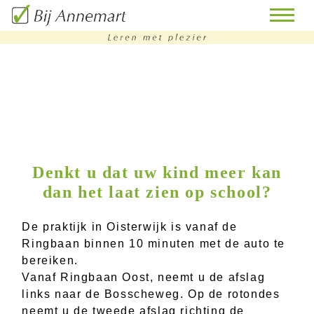
home
remedial
teaching
bijles
Denkt u dat uw kind meer kan
dan het laat zien op school?
huiswerk
begeleiding
De praktijk in Oisterwijk is vanaf de
doorstroomtoets-
Ringbaan binnen 10 minuten met de auto te
training
bereiken.
Vanaf Ringbaan Oost, neemt u de afslag
contact
links naar de Bosscheweg. Op de rotondes
neemt u de tweede afslag richting de