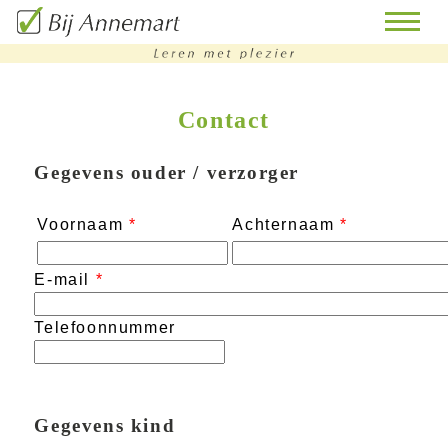
Contact
home
remedial
Gegevens ouder / verzorger
teaching
Voornaam
*
Achternaam
*
bijles
huiswerkbegeleiding
E-mail
*
doorstroomtoets-
Telefoonnummer
training
contact
Gegevens kind