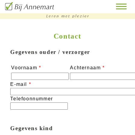
Contact
home
remedial
Gegevens ouder / verzorger
teaching
Voornaam
*
Achternaam
*
bijles
huiswerkbegeleiding
E-mail
*
doorstroomtoets-
Telefoonnummer
training
contact
Gegevens kind