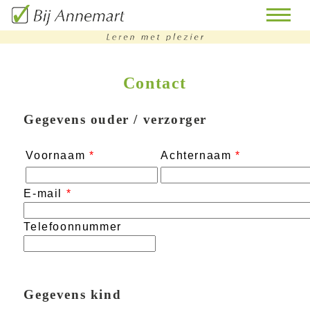
Contact
home
remedial
Gegevens ouder / verzorger
teaching
Voornaam
*
Achternaam
*
bijles
huiswerkbegeleiding
E-mail
*
doorstroomtoets-
Telefoonnummer
training
contact
Gegevens kind