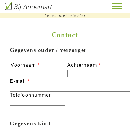
Contact
home
remedial
Gegevens ouder / verzorger
teaching
Voornaam
*
Achternaam
*
bijles
huiswerkbegeleiding
E-mail
*
doorstroomtoets-
Telefoonnummer
training
contact
Gegevens kind