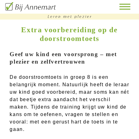
Extra voorbereiding op de
doorstroomtoets
home
remedial
Geef uw kind een voorsprong – met
teaching
plezier en zelfvertrouwen
bijles
De doorstroomtoets in groep 8 is een
belangrijk moment. Natuurlijk heeft de leraar
huiswerk
uw kind goed voorbereid, maar soms kan nét
begeleiding
dat beetje extra aandacht het verschil
doorstroomtoets-
maken. Tijdens de training krijgt uw kind de
training
kans om te oefenen, vragen te stellen en
vooral: met een gerust hart de toets in te
contact
gaan.