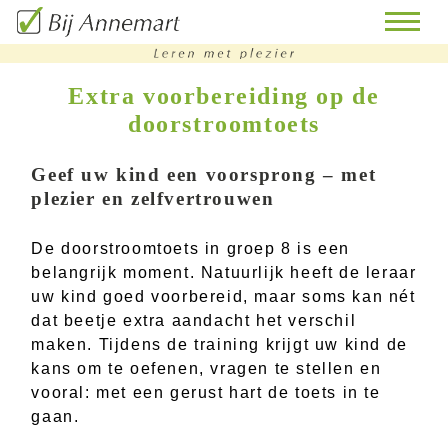
Extra voorbereiding op de
doorstroomtoets
home
remedial
Geef uw kind een voorsprong – met
teaching
plezier en zelfvertrouwen
bijles
De doorstroomtoets in groep 8 is een
belangrijk moment. Natuurlijk heeft de leraar
huiswerk
uw kind goed voorbereid, maar soms kan nét
begeleiding
dat beetje extra aandacht het verschil
doorstroomtoets-
maken. Tijdens de training krijgt uw kind de
training
kans om te oefenen, vragen te stellen en
vooral: met een gerust hart de toets in te
contact
gaan.