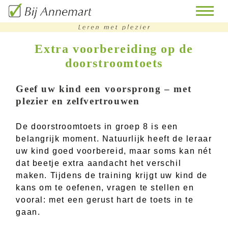
Extra voorbereiding op de
doorstroomtoets
home
remedial
Geef uw kind een voorsprong – met
teaching
plezier en zelfvertrouwen
bijles
De doorstroomtoets in groep 8 is een
belangrijk moment. Natuurlijk heeft de leraar
huiswerk
uw kind goed voorbereid, maar soms kan nét
begeleiding
dat beetje extra aandacht het verschil
doorstroomtoets-
maken. Tijdens de training krijgt uw kind de
training
kans om te oefenen, vragen te stellen en
vooral: met een gerust hart de toets in te
contact
gaan.