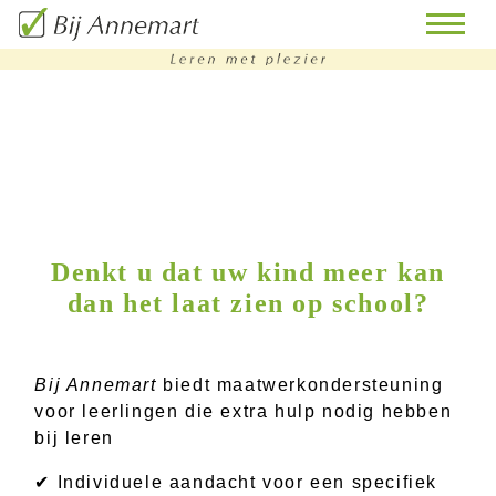
home
remedial
teaching
bijles
Denkt u dat uw kind meer kan
dan het laat zien op school?
huiswerkbegeleiding
doorstroomtoets-
training
Bij Annemart
biedt maatwerkondersteuning
voor leerlingen die extra hulp nodig hebben
contact
bij leren
✔ Individuele aandacht voor een specifiek