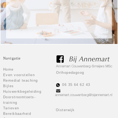
Klik hier voor de tarieven
Tarieven
Navigatie
Home
Orthopedagoog
Even voorstellen
Remedial teaching
06 35 64 62 43
Bijles
Huiswerkbegeleiding
Doorstroomtoets-
training
Tarieven
Oisterwijk
Bereikbaarheid