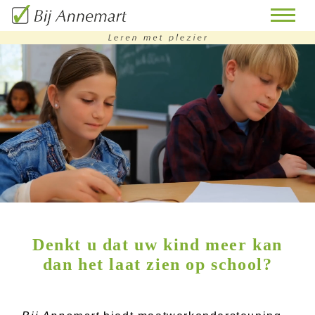
home
remedial
teaching
bijles
huiswerkbegeleiding
doorstroomtoets-
Denkt u dat uw kind meer kan
training
dan het laat zien op school?
contact