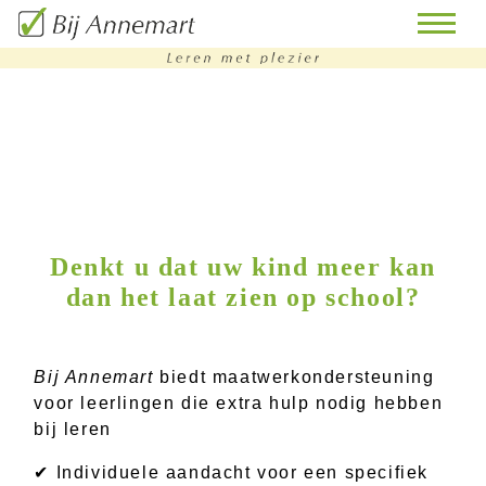
home
remedial
teaching
bijles
Denkt u dat uw kind meer kan
dan het laat zien op school?
huiswerkbegeleiding
doorstroomtoets-
training
Bij Annemart
biedt maatwerkondersteuning
voor leerlingen die extra hulp nodig hebben
contact
bij leren
✔ Individuele aandacht voor een specifiek