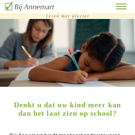
home
remedial
teaching
bijles
huiswerkbegeleiding
doorstroomtoets-
Denkt u dat uw kind meer kan
training
dan het laat zien op school?
contact