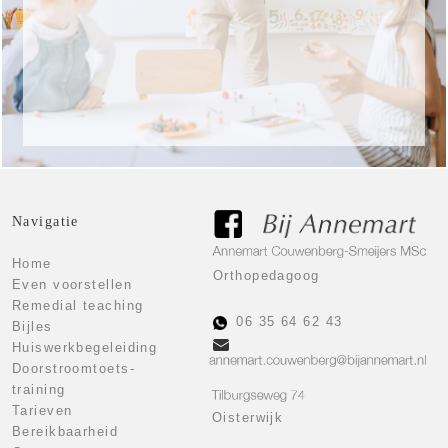
Klik hier voor de tarieven
Tarieven
Navigatie
Home
Orthopedagoog
Even voorstellen
Remedial teaching
06 35 64 62 43
Bijles
Huiswerkbegeleiding
Doorstroomtoets-
training
Tarieven
Oisterwijk
Bereikbaarheid