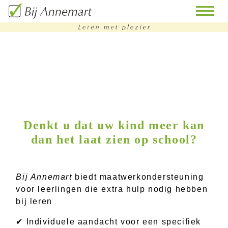
home
remedial
teaching
bijles
Denkt u dat uw kind meer kan
dan het laat zien op school?
huiswerkbegeleiding
doorstroomtoets-
training
Bij Annemart
biedt maatwerkondersteuning
voor leerlingen die extra hulp nodig hebben
contact
bij leren
✔ Individuele aandacht voor een specifiek