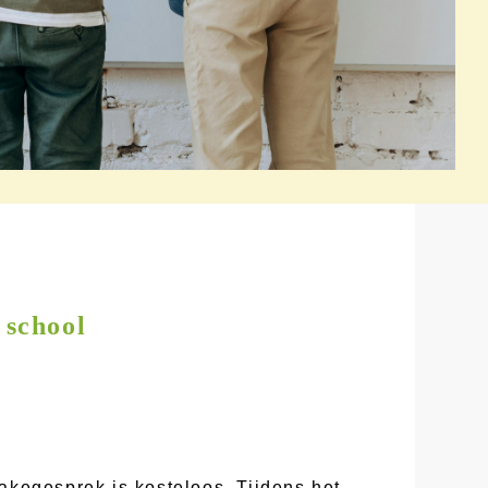
 school
akegesprek is kosteloos. Tijdens het