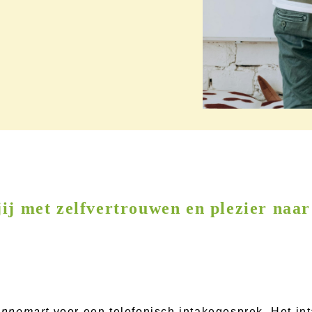
jij met zelfvertrouwen en plezier naar
Annemart
voor een telefonisch intakegesprek. Het int