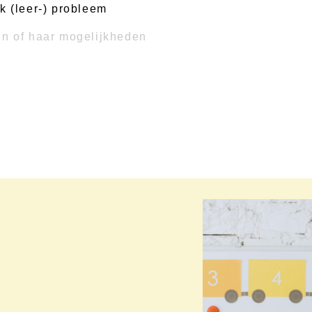
k (leer-) probleem
jn of haar mogelijkheden
t de ouders, in een rustige omgeving