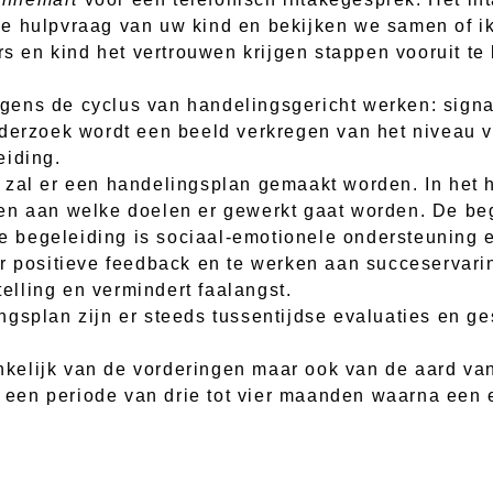
ke hulpvraag van uw kind en bekijken we samen of i
ers en kind het vertrouwen krijgen stappen vooruit 
olgens de cyclus van handelingsgericht werken: signa
nderzoek wordt een beeld verkregen van het niveau
eiding.
 zal er een handelingsplan gemaakt worden. In het h
en aan welke doelen er gewerkt gaat worden. De beg
che begeleiding is sociaal-emotionele ondersteuning
or positieve feedback en te werken aan succeservari
telling en vermindert faalangst.
ngsplan zijn er steeds tussentijdse evaluaties en g
hankelijk van de vorderingen maar ook van de aard v
en periode van drie tot vier maanden waarna een e