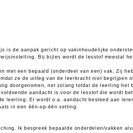
ijs is de aanpak gericht op vakinhoudelijke onderst
ijsinstelling. Bij bijles wordt de lesstof meestal h
ben met een bepaald (onderdeel van een) vak. Zij h
omdat ze de uitleg van de leerkracht niet begrijpen 
stig doorgenomen, net zolang totdat de leerling het b
r voldoende aandacht is voor de lesstof die wordt be
e leerling. Er wordt o.a. aandacht besteed aan lere
ats in een één-op-één setting.
ching. Ik bespreek bepaalde onderdelen/vakken alva