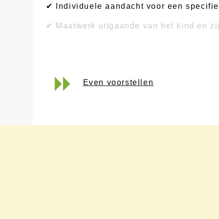
✔ Individuele aandacht voor een specifie
✔ Maatwerk uitgaande van het kind en zi
✔ Begeleiding in nauwe betrokkenheid me
Even voorstellen