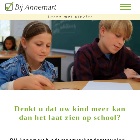
home
remedial
teaching
bijles
huiswerkbegeleiding
doorstroomtoets-
Denkt u dat uw kind meer kan
training
dan het laat zien op school?
contact