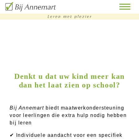
home
remedial
teaching
bijles
Denkt u dat uw kind meer kan
dan het laat zien op school?
huiswerkbegeleiding
doorstroomtoets-
training
Bij Annemart
biedt maatwerkondersteuning
voor leerlingen die extra hulp nodig hebben
contact
bij leren
✔ Individuele aandacht voor een specifiek