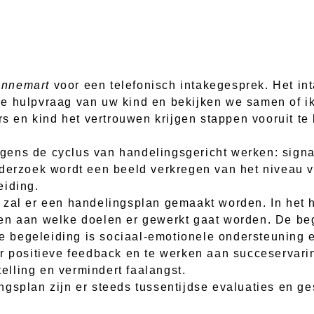
Annemart
voor een telefonisch intakegesprek. Het int
ke hulpvraag van uw kind en bekijken we samen of i
ers en kind het vertrouwen krijgen stappen vooruit 
olgens de cyclus van handelingsgericht werken: signa
nderzoek wordt een beeld verkregen van het niveau
eiding.
 zal er een handelingsplan gemaakt worden. In het h
en aan welke doelen er gewerkt gaat worden. De beg
che begeleiding is sociaal-emotionele ondersteuning
or positieve feedback en te werken aan succeservari
telling en vermindert faalangst.
ngsplan zijn er steeds tussentijdse evaluaties en g