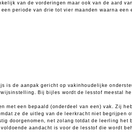
hankelijk van de vorderingen maar ook van de aard v
en periode van drie tot vier maanden waarna een e
ijs is de aanpak gericht op vakinhoudelijke onderst
ijsinstelling. Bij bijles wordt de lesstof meestal h
ben met een bepaald (onderdeel van een) vak. Zij h
omdat ze de uitleg van de leerkracht niet begrijpen 
stig doorgenomen, net zolang totdat de leerling het b
r voldoende aandacht is voor de lesstof die wordt be