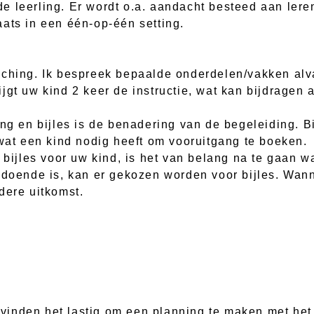
e leerling. Er wordt o.a. aandacht besteed aan lere
ats in een één-op-één setting.
ching. Ik bespreek bepaalde onderdelen/vakken alva
jgt uw kind 2 keer de instructie, wat kan bijdragen
ng en bijles is de benadering van de begeleiding. Bi
 wat een kind nodig heeft om vooruitgang te boeken.
 bijles voor uw kind, is het van belang na te gaan w
ldoende is, kan er gekozen worden voor bijles. Wan
dere uitkomst.
inden het lastig om een planning te maken met het 