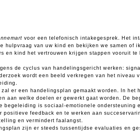
Annemart
voor een telefonisch intakegesprek. Het int
ke hulpvraag van uw kind en bekijken we samen of i
ers en kind het vertrouwen krijgen stappen vooruit 
olgens de cyclus van handelingsgericht werken: signa
nderzoek wordt een beeld verkregen van het niveau
eiding.
 zal er een handelingsplan gemaakt worden. In het h
en aan welke doelen er gewerkt gaat worden. De beg
che begeleiding is sociaal-emotionele ondersteuning
or positieve feedback en te werken aan succeservari
telling en vermindert faalangst.
ngsplan zijn er steeds tussentijdse evaluaties en g