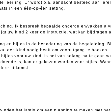
e leerling. Er wordt o.a. aandacht besteed aan lere
ats in een één-op-één setting.
ching. Ik bespreek bepaalde onderdelen/vakken alva
jgt uw kind 2 keer de instructie, wat kan bijdragen
ng en bijles is de benadering van de begeleiding. Bi
 wat een kind nodig heeft om vooruitgang te boeken.
 bijles voor uw kind, is het van belang na te gaan w
ldoende is, kan er gekozen worden voor bijles. Wan
dere uitkomst.
inden het lastig om een planning te maken met het 