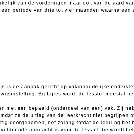
hankelijk van de vorderingen maar ook van de aard v
en periode van drie tot vier maanden waarna een e
ijs is de aanpak gericht op vakinhoudelijke onderst
ijsinstelling. Bij bijles wordt de lesstof meestal h
ben met een bepaald (onderdeel van een) vak. Zij h
omdat ze de uitleg van de leerkracht niet begrijpen 
stig doorgenomen, net zolang totdat de leerling het b
r voldoende aandacht is voor de lesstof die wordt be