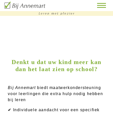
home
remedial
teaching
bijles
Denkt u dat uw kind meer kan
dan het laat zien op school?
huiswerkbegeleiding
doorstroomtoets-
training
Bij Annemart
biedt maatwerkondersteuning
voor leerlingen die extra hulp nodig hebben
contact
bij leren
✔ Individuele aandacht voor een specifiek