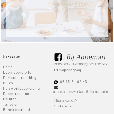
Klik hier voor de tarieven
Tarieven
Navigatie
Home
Orthopedagoog
Even voorstellen
Remedial teaching
06 35 64 62 43
Bijles
Huiswerkbegeleiding
Doorstroomtoets-
training
Tarieven
Oisterwijk
Bereikbaarheid