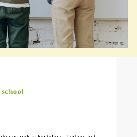
 school
akegesprek is kosteloos. Tijdens het