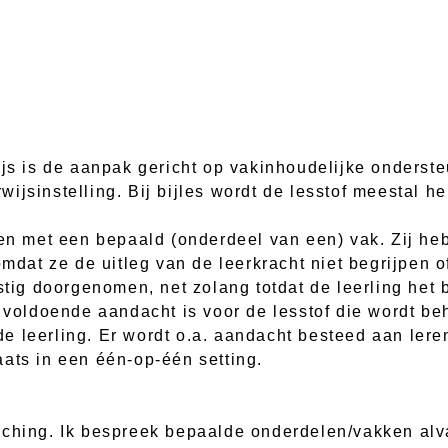
ijs is de aanpak gericht op vakinhoudelijke onderst
ijsinstelling. Bij bijles wordt de lesstof meestal h
ben met een bepaald (onderdeel van een) vak. Zij h
omdat ze de uitleg van de leerkracht niet begrijpen 
stig doorgenomen, net zolang totdat de leerling het b
r voldoende aandacht is voor de lesstof die wordt be
e leerling. Er wordt o.a. aandacht besteed aan lere
ats in een één-op-één setting.
ching. Ik bespreek bepaalde onderdelen/vakken alva