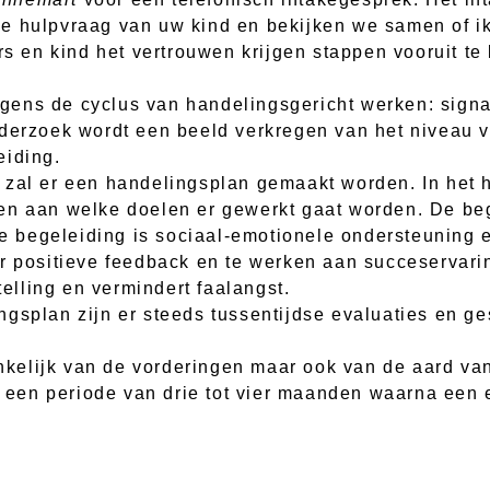
ke hulpvraag van uw kind en bekijken we samen of i
ers en kind het vertrouwen krijgen stappen vooruit 
olgens de cyclus van handelingsgericht werken: signa
nderzoek wordt een beeld verkregen van het niveau
eiding.
 zal er een handelingsplan gemaakt worden. In het h
en aan welke doelen er gewerkt gaat worden. De beg
che begeleiding is sociaal-emotionele ondersteuning
or positieve feedback en te werken aan succeservari
telling en vermindert faalangst.
ngsplan zijn er steeds tussentijdse evaluaties en g
hankelijk van de vorderingen maar ook van de aard v
en periode van drie tot vier maanden waarna een e