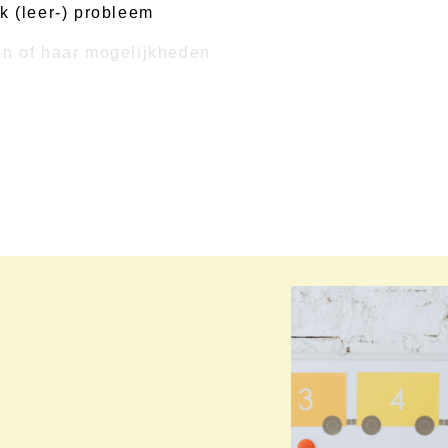
k (leer-) probleem
jn of haar mogelijkheden
t de ouders, in een rustige omgeving