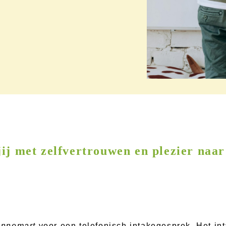
jij met zelfvertrouwen en plezier naar
Annemart
voor een telefonisch intakegesprek. Het int