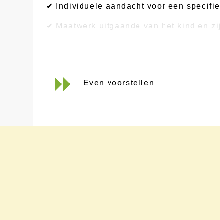
✔ Individuele aandacht voor een specifie
✔ Maatwerk uitgaande van het kind en zi
✔ Begeleiding in nauwe betrokkenheid me
Even voorstellen