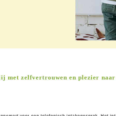
jij met zelfvertrouwen en plezier naar
Annemart
voor een telefonisch intakegesprek. Het int