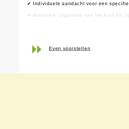
✔ Individuele aandacht voor een specifie
✔ Maatwerk uitgaande van het kind en zi
✔ Begeleiding in nauwe betrokkenheid me
Even voorstellen