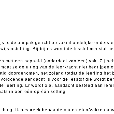
ijs is de aanpak gericht op vakinhoudelijke onderst
ijsinstelling. Bij bijles wordt de lesstof meestal h
ben met een bepaald (onderdeel van een) vak. Zij h
omdat ze de uitleg van de leerkracht niet begrijpen 
stig doorgenomen, net zolang totdat de leerling het b
r voldoende aandacht is voor de lesstof die wordt be
e leerling. Er wordt o.a. aandacht besteed aan lere
ats in een één-op-één setting.
ching. Ik bespreek bepaalde onderdelen/vakken alva