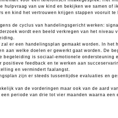
ke hulpvraag van uw kind en bekijken we samen of i
ers en kind het vertrouwen krijgen stappen vooruit 
olgens de cyclus van handelingsgericht werken: signa
nderzoek wordt een beeld verkregen van het niveau
eiding.
 zal er een handelingsplan gemaakt worden. In het h
en aan welke doelen er gewerkt gaat worden. De beg
che begeleiding is sociaal-emotionele ondersteuning
or positieve feedback en te werken aan succeservari
telling en vermindert faalangst.
ngsplan zijn er steeds tussentijdse evaluaties en g
hankelijk van de vorderingen maar ook van de aard v
en periode van drie tot vier maanden waarna een e