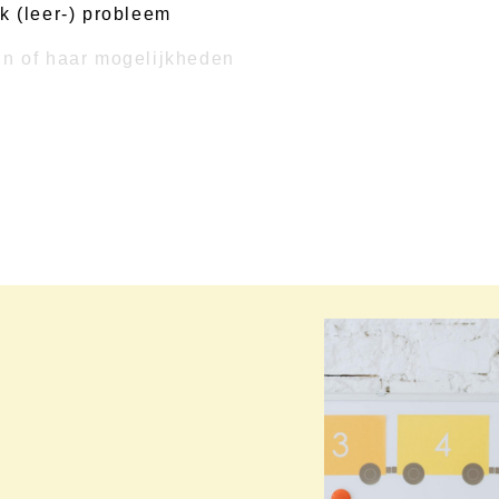
k (leer-) probleem
jn of haar mogelijkheden
t de ouders, in een rustige omgeving