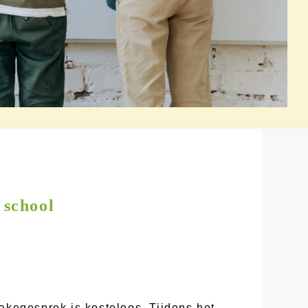
 school
akegesprek is kosteloos. Tijdens het