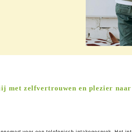
jij met zelfvertrouwen en plezier naar
Annemart
voor een telefonisch intakegesprek. Het int