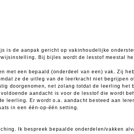
ijs is de aanpak gericht op vakinhoudelijke onderst
ijsinstelling. Bij bijles wordt de lesstof meestal h
ben met een bepaald (onderdeel van een) vak. Zij h
omdat ze de uitleg van de leerkracht niet begrijpen 
stig doorgenomen, net zolang totdat de leerling het b
r voldoende aandacht is voor de lesstof die wordt be
e leerling. Er wordt o.a. aandacht besteed aan lere
ats in een één-op-één setting.
ching. Ik bespreek bepaalde onderdelen/vakken alva