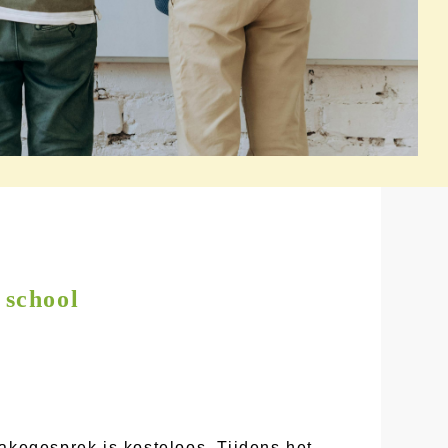
 school
akegesprek is kosteloos. Tijdens het