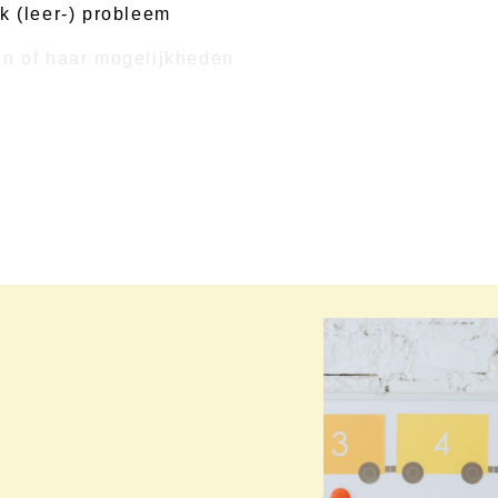
k (leer-) probleem
jn of haar mogelijkheden
t de ouders, in een rustige omgeving