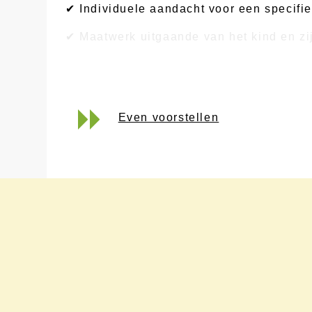
✔ Individuele aandacht voor een specifie
✔ Maatwerk uitgaande van het kind en zi
✔ Begeleiding in nauwe betrokkenheid me
Even voorstellen