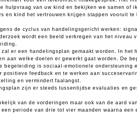
ke hulpvraag van uw kind en bekijken we samen of i
ers en kind het vertrouwen krijgen stappen vooruit 
olgens de cyclus van handelingsgericht werken: signa
nderzoek wordt een beeld verkregen van het niveau
eiding.
 zal er een handelingsplan gemaakt worden. In het h
en aan welke doelen er gewerkt gaat worden. De beg
che begeleiding is sociaal-emotionele ondersteuning
or positieve feedback en te werken aan succeservari
telling en vermindert faalangst.
ngsplan zijn er steeds tussentijdse evaluaties en g
hankelijk van de vorderingen maar ook van de aard v
en periode van drie tot vier maanden waarna een e