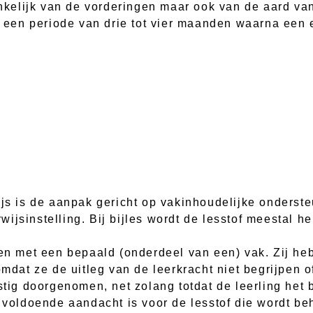
hankelijk van de vorderingen maar ook van de aard v
en periode van drie tot vier maanden waarna een e
ijs is de aanpak gericht op vakinhoudelijke onderst
ijsinstelling. Bij bijles wordt de lesstof meestal h
ben met een bepaald (onderdeel van een) vak. Zij h
omdat ze de uitleg van de leerkracht niet begrijpen 
stig doorgenomen, net zolang totdat de leerling het b
r voldoende aandacht is voor de lesstof die wordt be