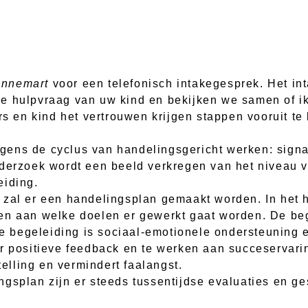
Annemart
voor een telefonisch intakegesprek. Het int
ke hulpvraag van uw kind en bekijken we samen of i
ers en kind het vertrouwen krijgen stappen vooruit 
olgens de cyclus van handelingsgericht werken: signa
nderzoek wordt een beeld verkregen van het niveau
eiding.
 zal er een handelingsplan gemaakt worden. In het h
en aan welke doelen er gewerkt gaat worden. De beg
che begeleiding is sociaal-emotionele ondersteuning
or positieve feedback en te werken aan succeservari
telling en vermindert faalangst.
ngsplan zijn er steeds tussentijdse evaluaties en g