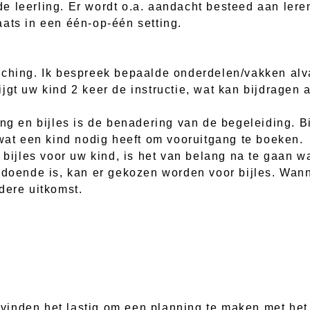
e leerling. Er wordt o.a. aandacht besteed aan lere
ats in een één-op-één setting.
ching. Ik bespreek bepaalde onderdelen/vakken alva
jgt uw kind 2 keer de instructie, wat kan bijdragen
ng en bijles is de benadering van de begeleiding. Bi
 wat een kind nodig heeft om vooruitgang te boeken.
 bijles voor uw kind, is het van belang na te gaan w
ldoende is, kan er gekozen worden voor bijles. Wan
dere uitkomst.
inden het lastig om een planning te maken met het 